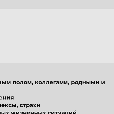
>>>
ым полом, коллегами, родными и
ения
лексы, страхи
ных жизненных ситуаций