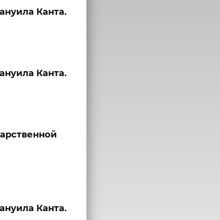
нуила Канта.
нуила Канта.
дарственной
нуила Канта.