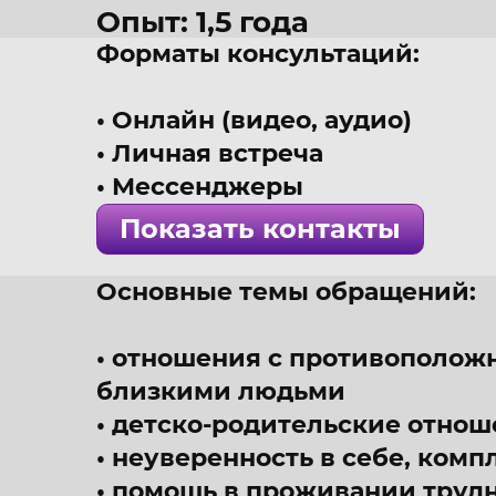
Опыт: 1,5 года
Форматы консультаций:
37 лет
г. Казань
Онлайн (видео, аудио)
Психолог, психоанализ
Личная встреча
! Специалист проверен 
Мессенджеры
Показать контакты
Основные темы обращений:
отношения с противоположн
близкими людьми
детско-родительские отнош
неуверенность в себе, комп
помощь в проживании труд