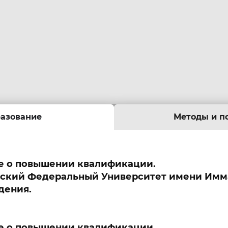
азование
Методы и п
е о повышении квалификации.
йский Федеральный Университет имени Имма
дения.
е о повышении квалификации.