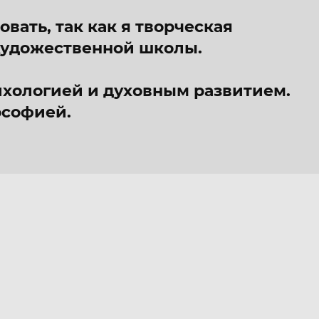
вать, так как я творческая
 художественной школы.
ихологией и духовным развитием.
ософией.