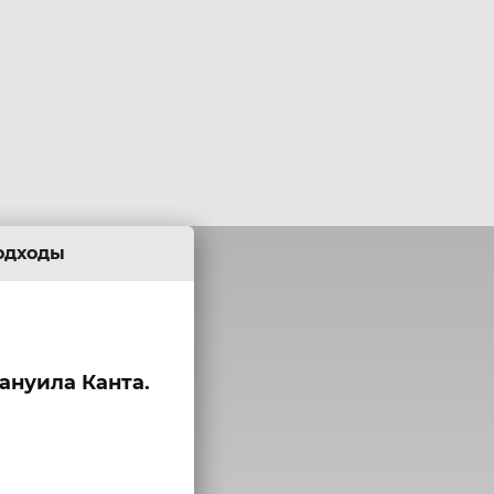
одходы
нуила Канта.