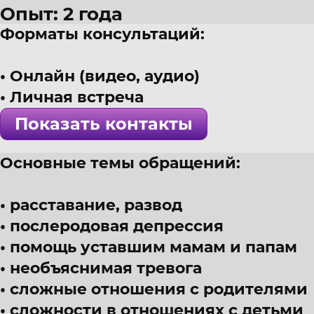
Опыт: 2 года
Форматы консультаций:
30 лет
г. Санкт-Петербург
Онлайн (видео, аудио)
Психолог, психоаналитическая
Личная встреча
! Специалист проверен >>>
Показать контакты
Основные темы обращений:
расставание, развод
послеродовая депрессия
помощь уставшим мамам и папам
необъяснимая тревога
сложные отношения с родителями
сложности в отношениях с детьми