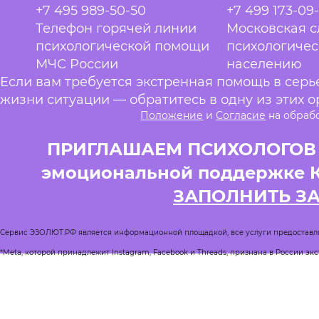
+7 495 989-50-50
+7 499 173-09
Телефон горячей линии
Московская 
психологической помощи
психологиче
МЧС России
населению
Если вам требуется экстренная помощь в сер
жизни ситуации — обратитесь в одну из этих о
Положение
и
Согласие
на обраб
ПРИГЛАШАЕМ ПСИХОЛОГОВ и
эмоциональной поддержке 
ЗАПОЛНИТЬ З
Сервис ЭЗОЛЮТ.РФ является информационной площадкой, все услуги предоставл
*Meta, которой принадлежит Instagram, Facebook и Threads, признана в России эк
Реестр квалифицированных психологов
Журнал Спроси психолога