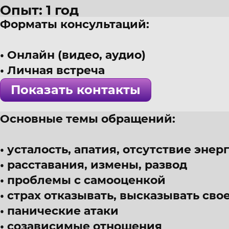
Опыт: 1 год
Форматы консультаций:
38 лет
г. Челябинск
Онлайн (видео, аудио)
Психолог, мультимодальный п
Личная встреча
! Специалист проверен >>>
Показать контакты
Основные темы обращений:
усталость, апатия, отсутствие энер
расставания, измены, развод
проблемы с самооценкой
страх отказывать, высказывать сво
панические атаки
созависимые отношения