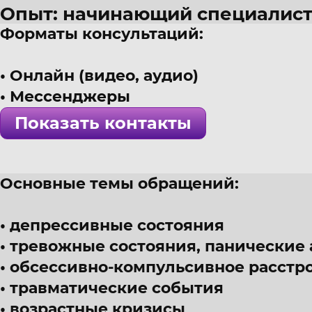
Опыт: начинающий специалис
Форматы консультаций:
44 года
г. Москва
Онлайн (видео, аудио)
Психолог, мультимодальный т
Мессенджеры
! Специалист проверен >>>
Показать контакты
Основные темы обращений:
депрессивные состояния
тревожные состояния, панические 
обсессивно-компульсивное расстр
травматические события
возрастные кризисы