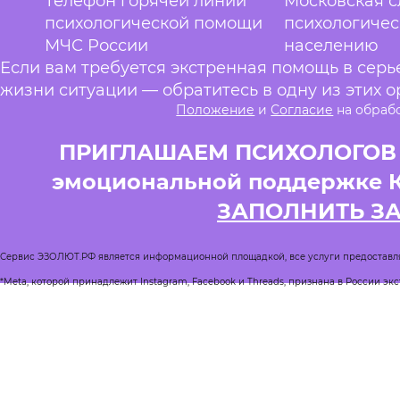
Телефон горячей линии
Московская 
психологической помощи
психологиче
МЧС России
населению
Если вам требуется экстренная помощь в сер
жизни ситуации — обратитесь в одну из этих о
Положение
и
Согласие
на обраб
ПРИГЛАШАЕМ ПСИХОЛОГОВ и
эмоциональной поддержке 
ЗАПОЛНИТЬ З
Сервис ЭЗОЛЮТ.РФ является информационной площадкой, все услуги предоставл
*Meta, которой принадлежит Instagram, Facebook и Threads, признана в России эк
Реестр квалифицированных психологов
Журнал Спроси психолога