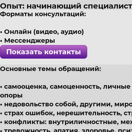
Опыт: начинающий специалис
Форматы консультаций:
45 лет
г. Анапа
Онлайн (видео, аудио)
Психолог, эмотолог, полимода
Мессенджеры
! Специалист проверен >>>
Показать контакты
Основные темы обращений:
самооценка, самоценность, личные
опоры
недовольство собой, другими, мир
страх ошибок, нерешительность, с
конфликты: внутриличностные, м
тревожность, апатия, здоровье, пс