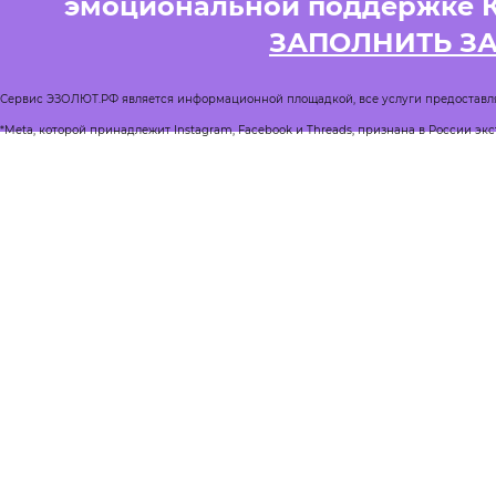
эмоциональной поддержке 
ЗАПОЛНИТЬ З
Сервис ЭЗОЛЮТ.РФ является информационной площадкой, все услуги предоставл
*Meta, которой принадлежит Instagram, Facebook и Threads, признана в России эк
Реестр квалифицированных психологов
Журнал Спроси психолога