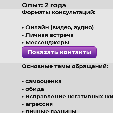
Опыт: 2 года
Форматы консультаций:
41 год
г.
Санкт-
Петербург
Онлайн (видео, аудио)
Психолог, эмотолог, инт
Личная встреча
! Специалист проверен 
Мессенджеры
Показать контакты
Основные темы обращений:
самооценка
обида
исправление негативных ж
агрессия
личные границы