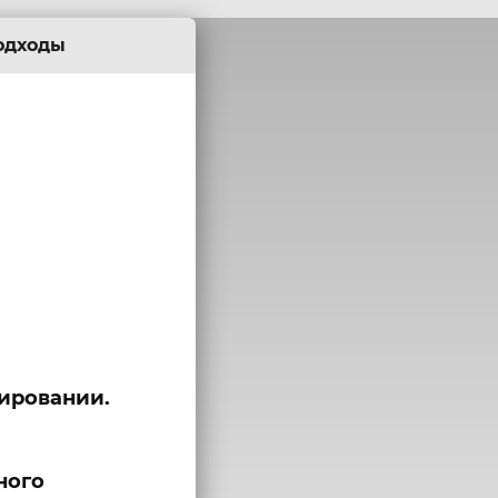
одходы
ировании.
ного