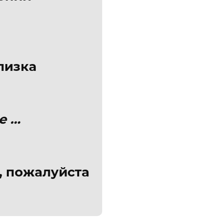
лизка
...
а, пожалуйста