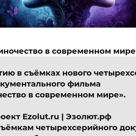
ночество в современном мире
тию в съёмках нового четырех
кументального фильма
ество в современном мире».
оект Ezolut.ru | Эзолют.рф
 съёмкам четырехсерийного до