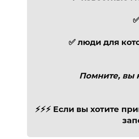
✅
✅ люди для кот
Помните, вы н
⚡️⚡️⚡️ Если вы хотите 
запо