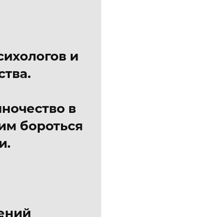
сихологов и
ства.
ночество в
ним бороться
и.
ений