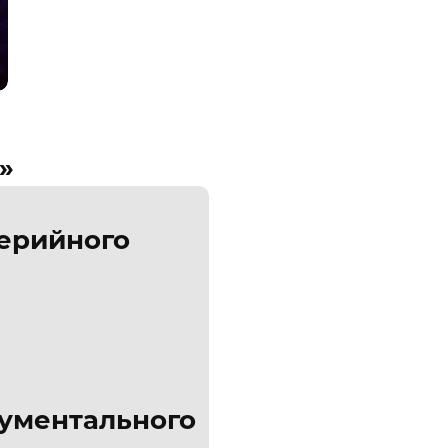
»
серийного
кументального