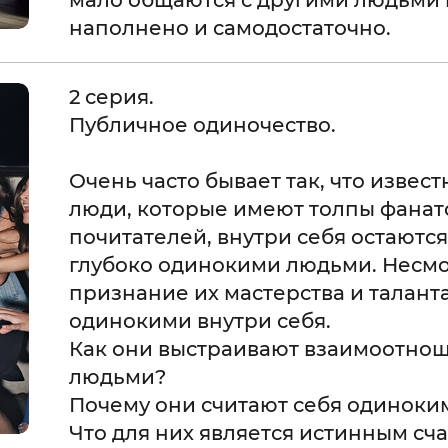
мало общаются с другими людьми и
наполнено и самодостаточно.
2 серия.
Публичное одиночество.
Очень часто бывает так, что изве
люди, которые имеют толпы фанат
почитателей, внутри себя остают
глубоко одинокими людьми. Несм
признание их мастерства и таланта
одинокими внутри себя.
Как они выстраивают взаимоотно
людьми?
Почему они считают себя одиноки
Что для них является истинным сч