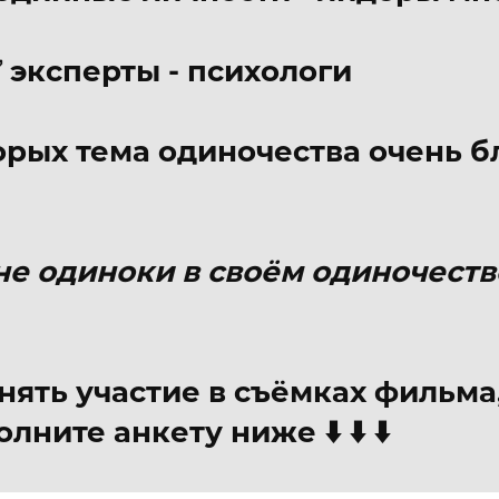
 эксперты - психологи
орых тема одиночества очень б
е одиноки в своём одиночестве 
принять участие в съёмках фильм
лните анкету ниже ⬇️ ⬇️ ⬇️