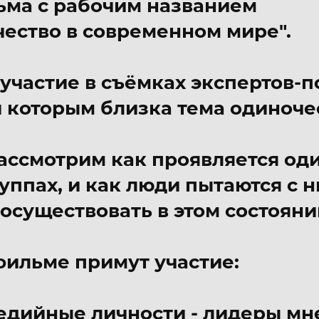
ьма с рабочим названием
ество в современном мире".
частие в съёмках экспертов-п
 которым близка тема одиноче
ассмотрим как проявляется оди
уппах, и как люди пытаются с 
осуществовать в этом состояни
фильме примут участие:
едийные личности - лидеры мн