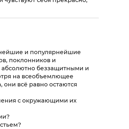
 чувствуют себя прекрасно,
стнейшие и популярнейшие
ов, поклонников и
ся абсолютно беззащитными и
отря на всеобъемлющее
, они всё равно остаются
шения с окружающими их
ми?
астьем?