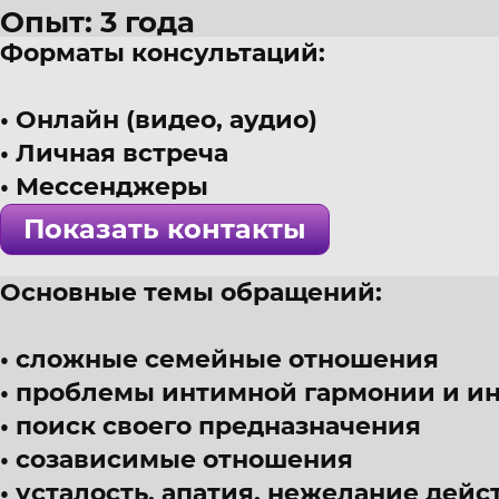
Опыт: 3 года
Форматы консультаций:
42 года
г.
Ростов-н
а-Дону
Онлайн (видео, аудио)
Психолог, психодинамический
Личная встреча
! Специалист проверен >>>
Мессенджеры
Показать контакты
Основные темы обращений:
сложные семейные отношения
проблемы интимной гармонии и и
поиск своего предназначения
созависимые отношения
усталость, апатия, нежелание дейс