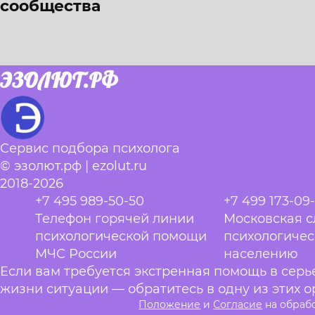
сообщества
ЭЗОЛЮТ.РФ
Сервис подбора психолога
© эзолют.рф | ezolut.ru
2018-2026
+7 495 989-50-50
+7 499 173-09
Телефон горячей линии
Московская 
психологической помощи
психологиче
МЧС России
населению
Если вам требуется экстренная помощь в сер
жизни ситуации — обратитесь в одну из этих о
Положение
и
Согласие
на обраб