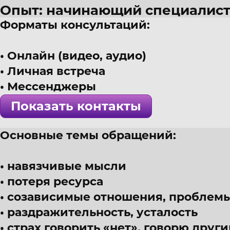
Опыт: начинающий специалис
Форматы консультаций:
29 лет
г. Истра
Онлайн (видео, аудио)
Психолог, интегративный подх
Личная встреча
! Специалист проверен >>>
Мессенджеры
Показать контакты
Основные темы обращений:
навязчивые мысли
потеря ресурса
созависимые отношения, проблемы
раздражительность, усталость
страх говорить «нет», говорю други