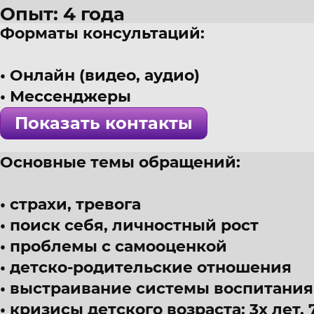
Опыт: 4 года
Форматы консультаций:
29 лет
г. Пермь
Онлайн (видео, аудио)
Психолог, коуч, интегративный
Мессенджеры
! Специалист проверен >>>
Показать контакты
Основные темы обращений:
страхи, тревога
поиск себя, личностный рост
проблемы с самооценкой
детско-родительские отношения
выстраивание системы воспитания
кризисы детского возраста: 3х лет,