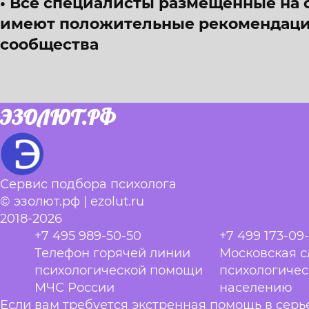
Все специалисты размещённые на 
имеют положительные рекомендации
сообщества
ЭЗОЛЮТ.РФ
Сервис подбора психолога
© эзолют.рф | ezolut.ru
2018-2026
+7 495 989-50-50
+7 499 173-09
Телефон горячей линии
Московская 
психологической помощи
психологиче
МЧС России
населению
Если вам требуется экстренная помощь в сер