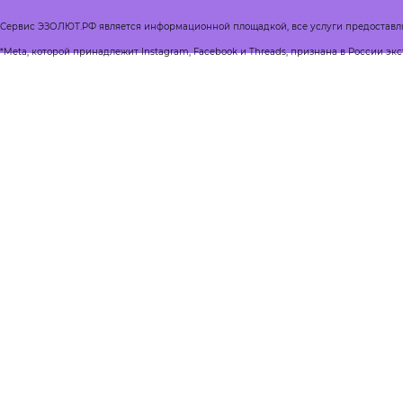
Сервис ЭЗОЛЮТ.РФ является информационной площадкой, все услуги предоставл
*Meta, которой принадлежит Instagram, Facebook и Threads, признана в России эк
Реестр квалифицированных психологов
Журнал Спроси психолога