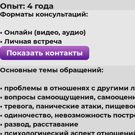
Опыт: 4 года
Форматы консультаций:
41 год
г. Москва
Онлайн (видео, аудио)
Психолог, психоаналитический
Личная встреча
! Специалист проверен >>>
Показать контакты
Основные темы обращений:
проблемы в отношенях с другими 
вопросы самоощущения, самооценк
тревога, панические атаки, пищево
одиночество, невозможность постр
развод, расставание
психологический аспект отношени