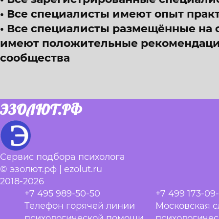
Все специалисты имеют опыт прак
Все специалисты размещённые на 
имеют положительные рекомендации
сообщества
ЭЗОЛЮТ.РФ
Сервис подбора психолога
© эзолют.рф | ezolut.ru
2018-2026
+7 495 989-50-50
+7 499 173-09
Телефон горячей линии
Московская 
психологической помощи
психологиче