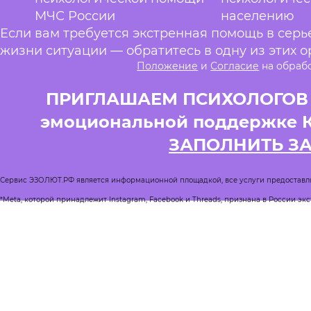
МЧС России
населению
Если вам требуется экстренная помощь в сер
жизни ситуации — обратитесь в одну из этих о
Положение
и
Согласие
на обраб
ПРИГЛАШАЕМ ПСИХОЛОГОВ и
эмоциональной поддержке 
ЗАПОЛНИТЬ З
Сервис ЭЗОЛЮТ.РФ является информационной площадкой, все услуги предоставл
*Meta, которой принадлежит Instagram, Facebook и Threads, признана в России эк
Реестр квалифицированных психологов
Журнал Спроси психолога