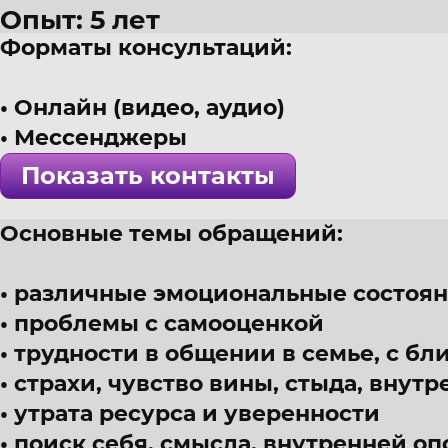
Опыт: 5 лет
Форматы консультаций:
40 лет
г. Брянск
Онлайн (видео, аудио)
Эмотолог, интегративный подх
Мессенджеры
! Специалист проверен >>>
Показать контакты
Основные темы обращений:
различные эмоциональные состоя
проблемы с самооценкой
трудности в общении в семье, с б
страхи, чувство вины, стыда, внут
утрата ресурса и уверенности
поиск себя, смысла, внутренней о