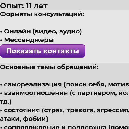
Опыт: 11 лет
Форматы консультаций:
40 лет
г. Санкт-Петербург
Онлайн (видео, аудио)
Психолог, ТОП, МАК-консульта
Мессенджеры
! Специалист проверен >>>
Показать контакты
Основные темы обращений:
самореализация (поиск себя, моти
взаимоотношения (с партнером, ко
тд.)
состояния (страх, тревога, агресси
атаки, фобии)
сопровождение и поддержка (помощ