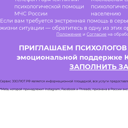
психологической помощи
психологиче
МЧС России
населению
Если вам требуется экстренная помощь в сер
жизни ситуации — обратитесь в одну из этих о
Положение
и
Согласие
на обраб
ПРИГЛАШАЕМ ПСИХОЛОГОВ и
эмоциональной поддержке 
ЗАПОЛНИТЬ З
Сервис ЭЗОЛЮТ.РФ является информационной площадкой, все услуги предоставл
*Meta, которой принадлежит Instagram, Facebook и Threads, признана в России эк
Реестр квалифицированных психологов
Журнал Спроси психолога