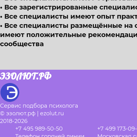
Все зарегистрированные специали
Все специалисты имеют опыт прак
Все специалисты размещённые на 
имеют положительные рекомендации
сообщества
ЭЗОЛЮТ.РФ
Сервис подбора психолога
© эзолют.рф | ezolut.ru
2018-2026
+7 495 989-50-50
+7 499 173-09
Телефон горячей линии
Московская 