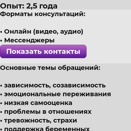
Опыт: 2,5 года
Форматы консультаций:
38 лет
г. Краснодар
Онлайн (видео, аудио)
Психолог, клинический психол
Мессенджеры
! Специалист проверен >>>
Показать контакты
Основные темы обращений:
зависимость, созависимость
эмоциональные переживания
низкая самооценка
проблемы в отношениях
тревожность, страхи
поддержка беременных