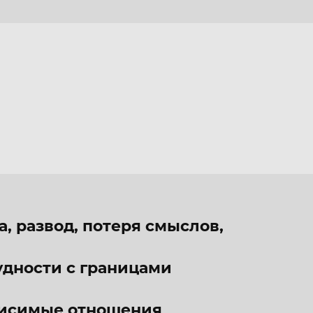
сихоанализ
>>>
, развод, потеря смыслов,
удности с границами
висимые отношения