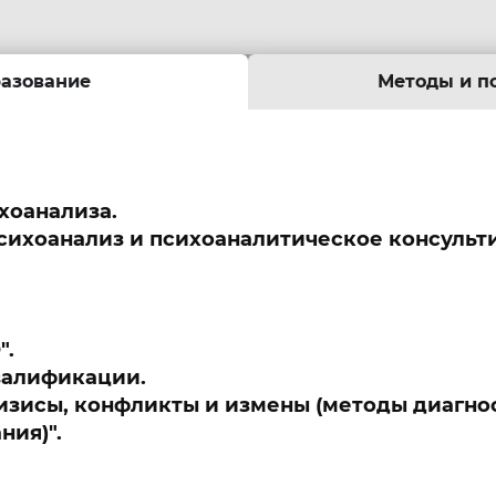
азование
Методы и п
хоанализа.
ихоанализ и психоаналитическое консульт
".
алификации.
изисы, конфликты и измены (методы диагно
ния)".