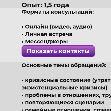
Опыт: 1,5 года
Форматы консультаций:
35 лет
г. Красноярск
Онлайн (видео, аудио)
Психолог, прикладной п
Личная встреча
! Специалист проверен 
Мессенджеры
Показать контакты
Основные темы обращений:
кризисные состояния (утрата
экзистенциальные кризисы)
проблемы в отношениях, тр
повторяющиеся сценарии
семейные отношения, соза