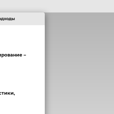
одходы
ирование –
стики,