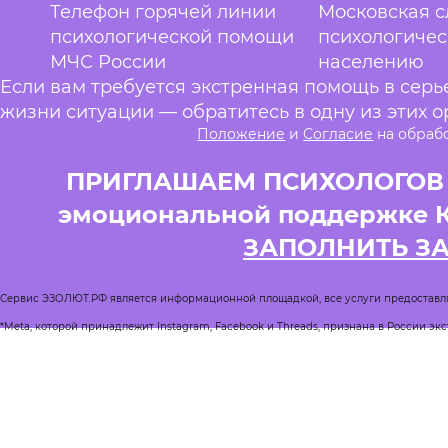
Телефон горячей линии
Московская 
психологической помощи
психологиче
МЧС России
населению
Если вам требуется экстренная помощь в сер
жизни ситуации — обратитесь в одну из этих о
Положение
и
Согласие
на обраб
ПРИГЛАШАЕМ ПСИХОЛОГОВ и
эмоциональной поддержке 
ЗАПОЛНИТЬ З
Сервис ЭЗОЛЮТ.РФ является информационной площадкой, все услуги предоставл
*Meta, которой принадлежит Instagram, Facebook и Threads, признана в России эк
Реестр квалифицированных психологов
Журнал Спроси психолога