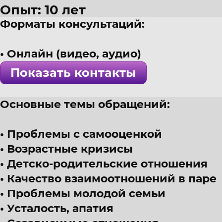
Опыт: 10 лет
Форматы консультаций:
​52 года
г. Барнаул
Онлайн (видео, аудио)
Психолог, песочная терапия, а
Показать контакты
! Специалист проверен >>>
Основные темы обращений:
Проблемы с самооценкой
Возрастные кризисы
Детско-родительские отношения
Качество взаимоотношений в паре
Проблемы молодой семьи
Усталость, апатия