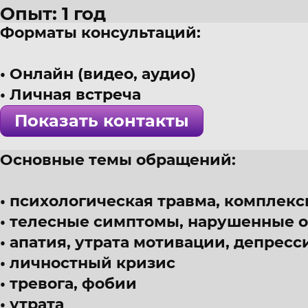
Опыт: 1 год
Форматы консультаций:
28 лет
г. Орел
Онлайн (видео, аудио)
Психолог, интегративный подх
Личная встреча
! Специалист проверен >>>
Показать контакты
Основные темы обращений:
психологическая травма, комплекс
телесные симптомы, нарушенные о
апатия, утрата мотивации, депрес
личностный кризис
тревога, фобии
утрата