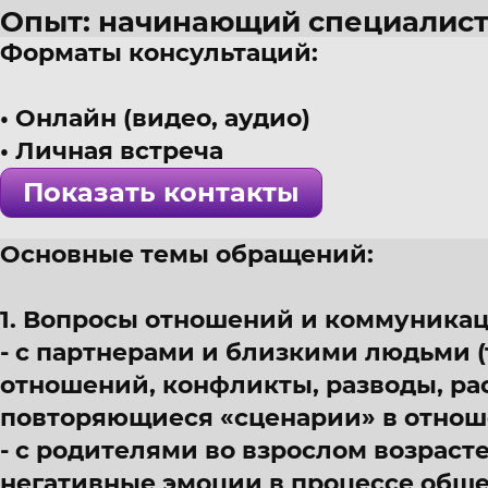
Опыт: начинающий специалис
Форматы консультаций:
​33 года
г. Екатеринбург
Онлайн (видео, аудио)
Психолог, интегративно-ресур
Личная встреча
! Специалист проверен >>>
Показать контакты
Основные темы обращений:
1. Вопросы отношений и коммуникац
- с партнерами и близкими людьми 
отношений, конфликты, разводы, ра
повторяющиеся «сценарии» в отнош
- с родителями во взрослом возраст
негативные эмоции в процессе общен