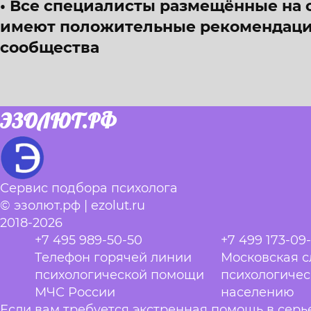
Все специалисты размещённые на 
имеют положительные рекомендации
сообщества
ЭЗОЛЮТ.РФ
Сервис подбора психолога
© эзолют.рф | ezolut.ru
2018-2026
+7 495 989-50-50
+7 499 173-09
Телефон горячей линии
Московская 
психологической помощи
психологиче
МЧС России
населению
Если вам требуется экстренная помощь в сер