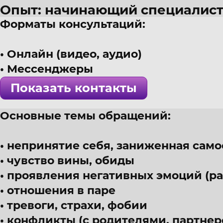
Опыт: начинающий специалис
Форматы консультаций:
49 лет
г. Москва
Онлайн (видео, аудио)
Эмотолог, психолог (мультимо
Мессенджеры
! Специалист проверен >>>
Показать контакты
Основные темы обращений:
непринятие себя, заниженная сам
чувство вины, обиды
проявления негативных эмоций (раз
отношения в паре
тревоги, страхи, фобии
конфликты (с родителями, партнер