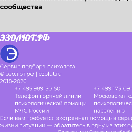
сообщества
ЭЗОЛЮТ.РФ
Сервис подбора психолога
© эзолют.рф | ezolut.ru
2018-2026
+7 495 989-50-50
+7 499 173-09
Телефон горячей линии
Московская 
психологической помощи
психологиче
МЧС России
населению
Если вам требуется экстренная помощь в сер
жизни ситуации — обратитесь в одну из этих о