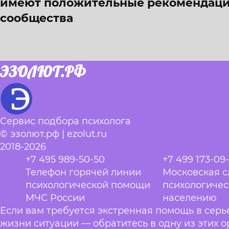
имеют положительные рекомендации
сообщества
ЭЗОЛЮТ.РФ
Сервис подбора психолога
© эзолют.рф | ezolut.ru
2018-2026
+7 495 989-50-50
+7 499 173-09
Телефон горячей линии
Московская 
психологической помощи
психологиче
МЧС России
населению
Если вам требуется экстренная помощь в сер
жизни ситуации — обратитесь в одну из этих о