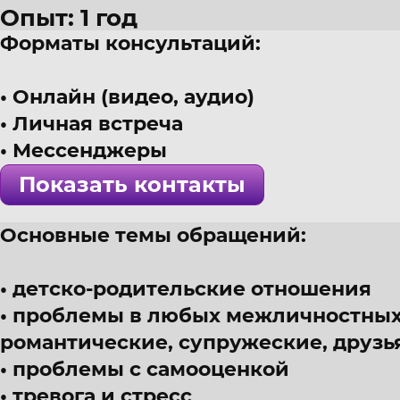
Опыт: 1 год
Форматы консультаций:
38 лет
г. Уфа
Онлайн (видео, аудио)
Психолог, гештальт-терапия, с
Личная встреча
! Специалист проверен >>>
Мессенджеры
Показать контакты
Основные темы обращений:
детско-родительские отношения
проблемы в любых межличностных
романтические, супружеские, друзья
проблемы с самооценкой
тревога и стресс