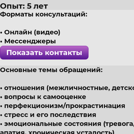
Опыт: 5 лет
Форматы консультаций:
25 лет
г. Саратов
Онлайн (видео)
Клинический психолог, КПТ и 
Мессенджеры
! Специалист проверен >>>
Показать контакты
Основные темы обращений:
отношения (межличностные, детск
вопросы к самооценке
перфекционизм/прокрастинация
стресс и его последствия
эмоциональные состояния (тревога,
апатия, хроническая усталость)