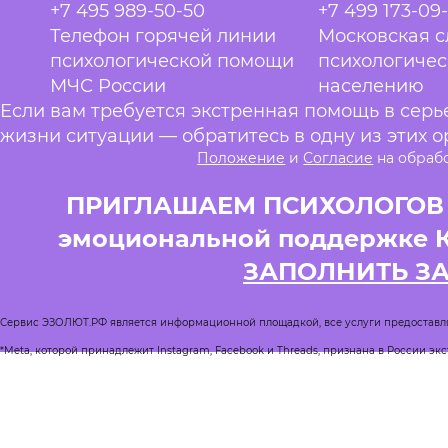
+7 495 989-50-50
+7 499 173-09
Телефон горячей линии
Московская 
психологической помощи
психологиче
МЧС России
населению
Если вам требуется экстренная помощь в сер
жизни ситуации — обратитесь в одну из этих о
Положение
и
Согласие
на обраб
ПРИГЛАШАЕМ ПСИХОЛОГОВ и
эмоциональной поддержке 
ЗАПОЛНИТЬ З
Сервис ЭЗОЛЮТ.РФ является информационной площадкой, все услуги предоставл
*Meta, которой принадлежит Instagram, Facebook и Threads, признана в России эк
Реестр квалифицированных психологов
Журнал Спроси психолога