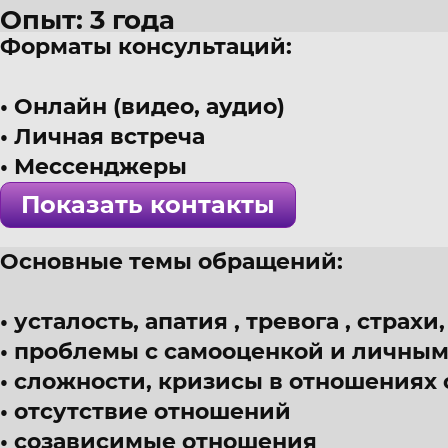
Опыт: 3 года
Форматы консультаций:
41 год
г. Калининград
Онлайн (видео, аудио)
Психолог, эмотолог, интеграти
Личная встреча
! Специалист проверен >>>
Мессенджеры
Показать контакты
Основные темы обращений:
усталость, апатия , тревога , страхи
проблемы с самооценкой и личны
сложности, кризисы в отношениях 
отсутствие отношений
созависимые отношения