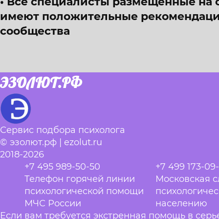
Все специалисты размещённые на 
имеют положительные рекомендации
сообщества
ЭЗОЛЮТ.РФ
Сервис подбора психолога
© эзолют.рф | ezolut.ru
2018-2026
+7 495 989-50-50
+7 499 173-09
Телефон горячей линии
Московская 
психологической помощи
психологиче
МЧС России
населению
Если вам требуется экстренная помощь в сер