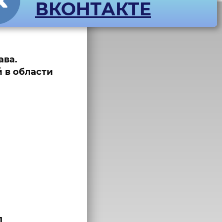
ВКОНТАКТЕ
одходы
ава.
 в области
.