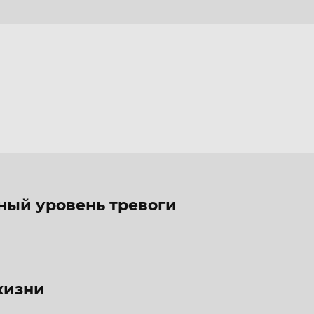
>>>
ный уровень тревоги
жизни