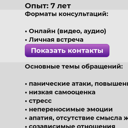
Опыт: 7 лет
Форматы консультаций:
36 лет
г. Красноярск
Онлайн (видео, аудио)
Психолог, КПТ, гештальт
Личная встреча
! Специалист проверен 
Показать контакты
Основные темы обращений:
панические атаки, повышен
низкая самооценка
стресс
непереносимые эмоции
апатия, отсутствие смысла 
созависимые отношения