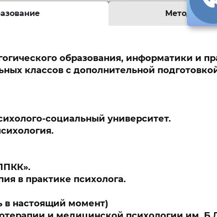
азование
Методы и п
огического образования, информатики и пр
ьных классов с дополнительной подготовкой
сихолого-социальный университет.
сихология.
ППКК».
пия в практике психолога.
ь в настоящий момент)
отерапии и медицинской психологии им. Б.Д