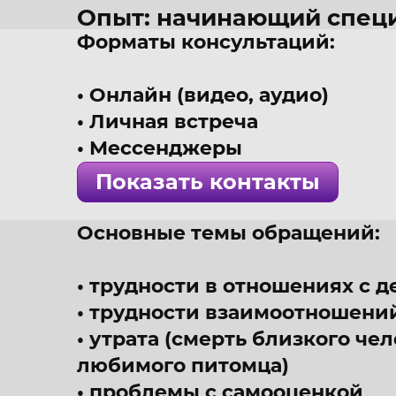
Опыт: начинающий спец
Форматы консультаций:
37 лет
г. Челябинск
Онлайн (видео, аудио)
Психолог, эмотолог, инт
Личная встреча
! Специалист проверен 
Мессенджеры
Показать контакты
Основные темы обращений:
трудности в отношениях с д
трудности взаимоотношений
утрата (смерть близкого че
любимого питомца)
проблемы с самооценкой