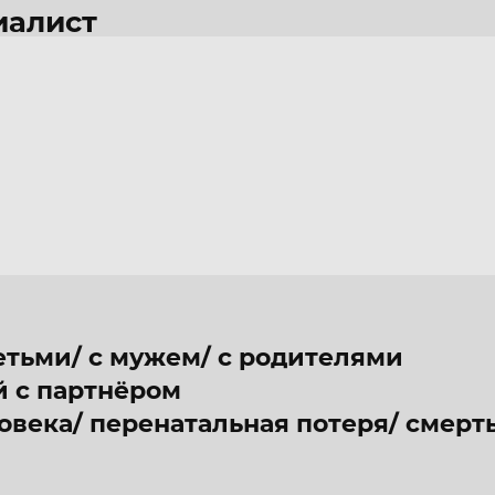
иалист
егративный подход
>>>
етьми/ с мужем/ с родителями
 с партнёром
ловека/ перенатальная потеря/ смерт