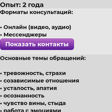
Опыт: 2 года
Форматы консультаций:
27 лет
г. Омск
Онлайн (видео, аудио)
Психолог, КПТ, Схема терапия
Мессенджеры
! Специалист проверен >>>
Показать контакты
Основные темы обращений:
тревожность, страхи
созависимые отношения
усталость, апатия
осознанность
чувство вины, стыда
работа с эмоциями