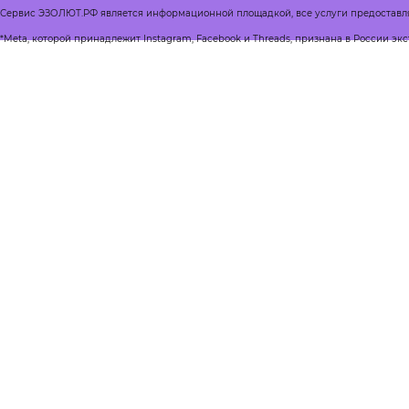
Сервис ЭЗОЛЮТ.РФ является информационной площадкой, все услуги предоставл
*Meta, которой принадлежит Instagram, Facebook и Threads, признана в России эк
Реестр квалифицированных психологов
Журнал Спроси психолога