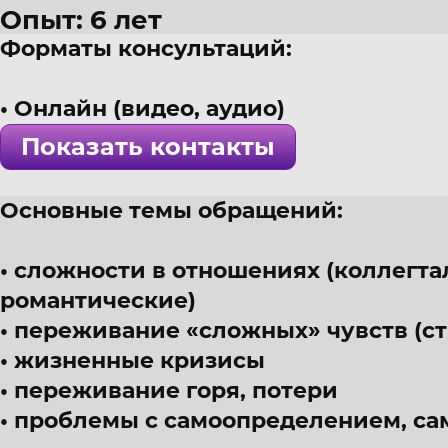
Опыт: 6 лет
Форматы консультаций:
49 лет
г. Пенза
Онлайн (видео, аудио)
Психолог, гештальт-терапевт
Показать контакты
! Специалист проверен >>>
Основные темы обращений:
сложности в отношениях (коллегта
романтические)
переживание «сложных» чувств (ст
жизненные кризисы
переживание горя, потери
проблемы с самоопределением, са